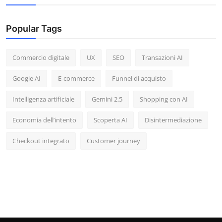
Popular Tags
Commercio digitale
UX
SEO
Transazioni AI
Google AI
E-commerce
Funnel di acquisto
Intelligenza artificiale
Gemini 2.5
Shopping con AI
Economia dell’intento
Scoperta AI
Disintermediazione
Checkout integrato
Customer journey