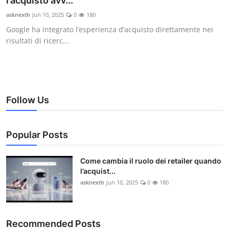
l’acquisto avv...
WEXPO
asknexth
Jun 10, 2025
0
180
Google ha integrato l’esperienza d’acquisto direttamente nei
XROOMS
risultati di ricerc...
Plus
Italian
Follow Us
Popular Posts
Come cambia il ruolo dei retailer quando
l’acquist...
asknexth
Jun 10, 2025
0
180
Recommended Posts